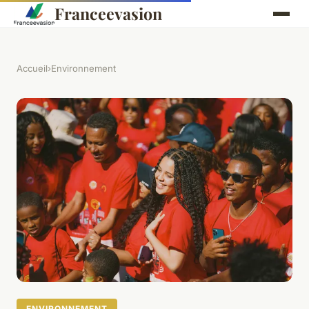
Franceevasion
Accueil
›
Environnement
ENVIRONNEMENT