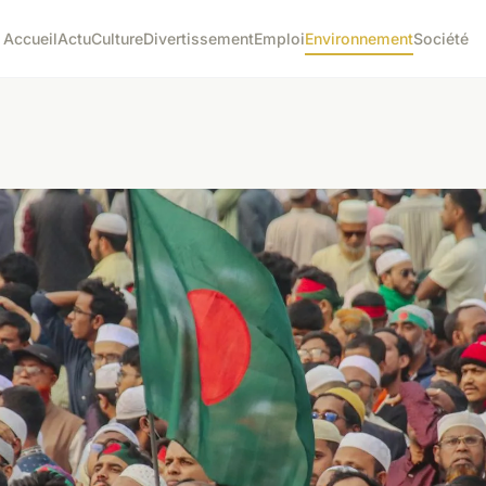
Accueil
Actu
Culture
Divertissement
Emploi
Environnement
Société