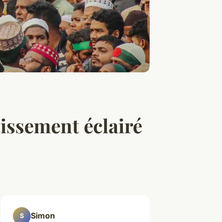
tissement éclairé
Simon
S