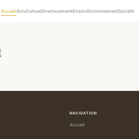
Accueil
Actu
Culture
Divertissement
Emploi
Environnement
Société
t
NAVIGATION
Accueil