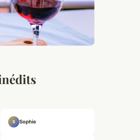
inédits
Sophie
S