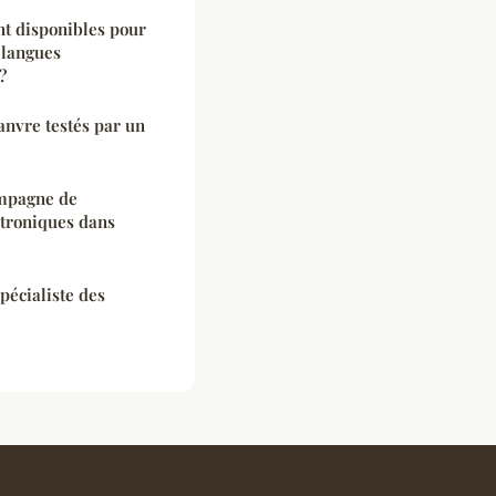
nt disponibles pour
s langues
?
anvre testés par un
mpagne de
ctroniques dans
pécialiste des