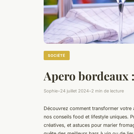
SOCIÉTÉ
Apero bordeaux : 
Sophie
•
24 juillet 2024
•
2 min de lecture
Découvrez comment transformer votre 
nos conseils food et lifestyle uniques. P
créatives, et astuces pour marier froma
quête des meilleurs bars à vin ou de lie