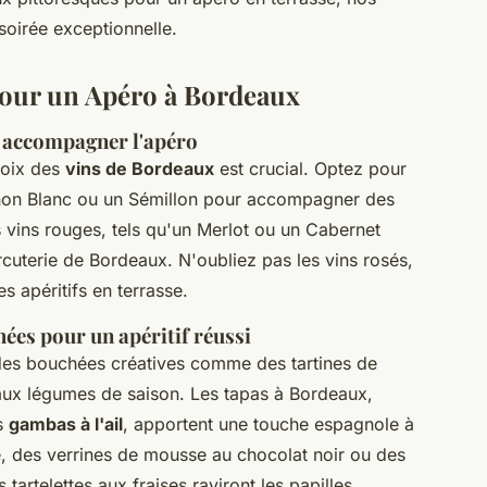
oirée exceptionnelle.
 pour un Apéro à Bordeaux
r accompagner l'apéro
hoix des
vins de Bordeaux
est crucial. Optez pour
non Blanc ou un Sémillon pour accompagner des
s vins rouges, tels qu'un Merlot ou un Cabernet
rcuterie de Bordeaux. N'oubliez pas les vins rosés,
es apéritifs en terrasse.
hées pour un apéritif réussi
des bouchées créatives comme des tartines de
 aux légumes de saison. Les tapas à Bordeaux,
s
gambas à l'ail
, apportent une touche espagnole à
é, des verrines de mousse au chocolat noir ou des
artelettes aux fraises raviront les papilles.